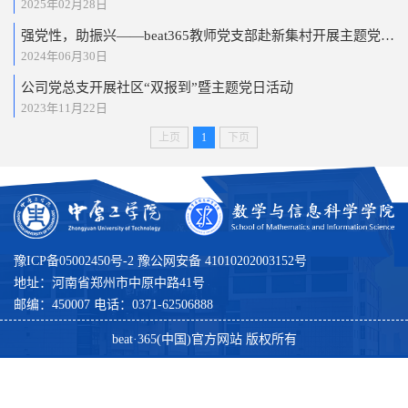
2025年02月28日
强党性，助振兴——beat365教师党支部赴新集村开展主题党日活动
2024年06月30日
公司党总支开展社区“双报到”暨主题党日活动
2023年11月22日
上页
1
下页
豫ICP备05002450号-2 豫公网安备 41010202003152号
地址：河南省郑州市中原中路41号
邮编：450007 电话：0371-62506888
beat·365(中国)官方网站 版权所有