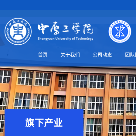
首页
关于我们
公司动态
团队
旗下产业