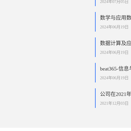
2024年07月05日
数学与应用
2024年06月19日
数据计算及
2024年06月19日
beat365
2024年06月19日
公司在202
2021年12月03日