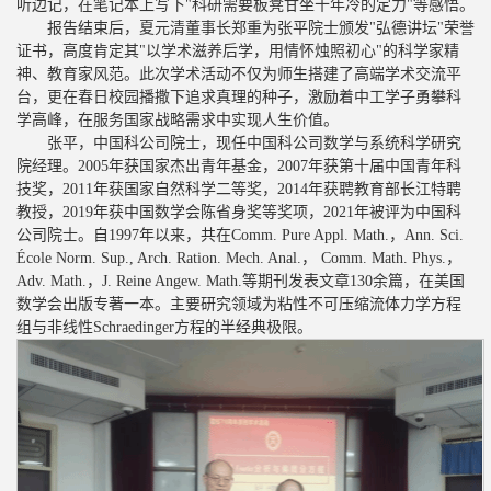
听边记，在笔记本上写下"科研需要板凳甘坐十年冷的定力"等感悟。
报告结束后，夏元清董事长郑重为张平院士颁发"弘德讲坛"荣誉
证书，高度肯定其"以学术滋养后学，用情怀烛照初心"的科学家精
神、教育家风范。此次学术活动不仅为师生搭建了高端学术交流平
台，更在春日校园播撒下追求真理的种子，激励着中工学子勇攀科
学高峰，在服务国家战略需求中实现人生价值。
张平，中国科公司院士，现任中国科公司数学与系统科学研究
院经理。2005年获国家杰出青年基金，2007年获第十届中国青年科
技奖，2011年获国家自然科学二等奖，2014年获聘教育部长江特聘
教授，2019年获中国数学会陈省身奖等奖项，2021年被评为中国科
公司院士。自1997年以来，共在Comm. Pure Appl. Math.，Ann. Sci.
École Norm. Sup., Arch. Ration. Mech. Anal.， Comm. Math. Phys.，
Adv. Math.，J. Reine Angew. Math.等期刊发表文章130余篇，在美国
数学会出版专著一本。主要研究领域为粘性不可压缩流体力学方程
组与非线性Schraedinger方程的半经典极限。