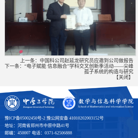
上一条：
中国科公司赵延龙研究员应邀到公司做报告
下一条：
“电子赋能 信息融合”学科交叉创新季活动——尖峰
孤子系统的构造与研究
【
关闭
】
豫ICP备05002450号-2 豫公网安备 41010202003152号
地址：河南省郑州市中原中路41号
邮编：450007 电话：0371-62506888