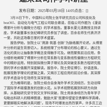
发布日期：2025年03月18日 14:05
点击：[
]
3月16日下午，中国科公司院士张平研究员应公司科技处及
beat365、自动化与电气工程公司联合邀请，莅临公司作题为《漫谈
傅里叶分析与偏微分方程》的学术报告。董事长夏元清教授主持讲
座，学术副董事长张纪峰研究员参加了讲座，百余名师生代表济济
一堂，共赴这场春日里的学术盛宴。
报告伊始，张院士以"溯源·筑基·创新"为脉络展开论述。从傅里
叶分析的诞生背景切入，系统梳理了分布理论的核心要义，通过生
活化的类比让抽象数学概念变得触手可及。继而聚焦前沿应用，条
分缕析地阐释了傅里叶分析在常系数与变系数线性偏微分方程研究
中的精妙运用，特别就拟微分算子理论及其突破变系数方程研究瓶
颈的学术价值展开深度解读。报告中，院士旁征博引、妙语连珠，
既展现数学理论的逻辑之美，又揭示工程应用的前沿价值，其深厚
的学术造诣令在场师生深深折服。
尤为难得的是，张院士结合自身海外学术交流经历，生动诠释
了国际学术碰撞激发的创新火花。从学术视野拓展到科研方向抉
择，从基础研究坚守到交叉学科突破，院士用亲身经历为青年学子
勾勒出科研人的精神图谱，勉励大家"既要仰望星空勇攀科学高峰，
更要脚踏实地解决真问题"。现场不时爆发出热烈掌声，许多员工边