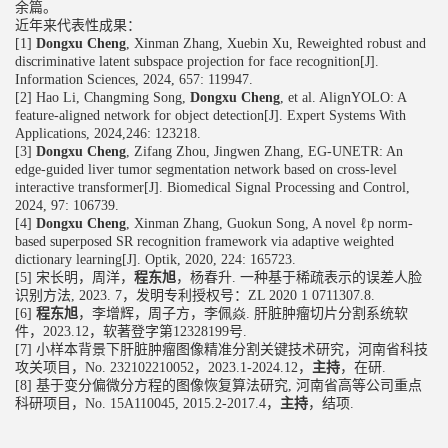
余篇。
近年来代表性成果：
[1]
Dongxu Cheng
, Xinman Zhang, Xuebin Xu, Reweighted robust and
discriminative latent subspace projection for face recognition[J].
Information Sciences, 2024, 657: 119947.
[2] Hao Li, Changming Song,
Dongxu Cheng
, et al. AlignYOLO: A
feature-aligned network for object detection[J]. Expert Systems With
Applications, 2024,246: 123218.
[3]
Dongxu Cheng
, Zifang Zhou, Jingwen Zhang, EG-UNETR: An
edge-guided liver tumor segmentation network based on cross-level
interactive transformer[J]. Biomedical Signal Processing and Control,
2024, 97: 106739.
[4]
Dongxu Cheng
, Xinman Zhang, Guokun Song, A novel ℓp norm-
based superposed SR recognition framework via adaptive weighted
dictionary learning[J]. Optik, 2020, 224: 165723.
[5]
宋长明，周洋，
程东旭
，杨春升
.
一种基于稀疏表示的误差人脸
识别方法
, 2023. 7
，发明专利授权号：
ZL 2020 1 0711307.8.
[6]
程东旭
，李增辉，周子方，李佩焱
.
肝脏肿瘤切片分割系统软
件，
2023.12
，软著登字第
12328199
号
.
[7]
小样本背景下肝脏肿瘤图像精准分割关键技术研究，河南省科技
攻关项目，
No. 232102210052
，
2023.1-2024.12
，
主持
，在研
.
[8]
基于变分偏微分方程的图像恢复算法研究
,
河南省高等公司重点
科研项目，
No. 15A110045, 2015.2-2017.4
，
主持
，结项
.